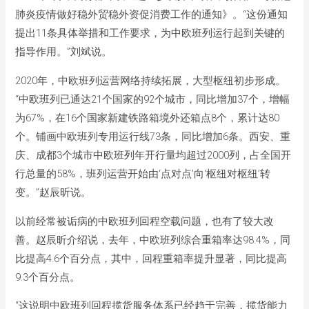
肺炎疫情做好稳外贸稳外资促消费工作的通知》。“这份通知
提出11条具体举措和工作要求，为中欧班列运行起到关键的
指导作用。”刘斌说。
2020年，中欧班列运营网络持续拓展，大型枢纽初步形成。
“中欧班列已通达21个国家的92个城市，同比增加37个，增幅
为67%，在16个国家新建铁路箱境外还箱点8个，累计达80
个。铺画中欧班列专用运行线73条，同比增加6条。西安、重
庆、成都3个城市中欧班列年开行量均超过2000列，占全国开
行总量的58%，班列运营开始由‘点对点’向‘枢纽对枢纽’转
变。”赵辰昕说。
以前经常被诟病的中欧班列回程空载问题，也有了较大改
善。赵辰昕介绍说，去年，中欧班列综合重箱率达98.4%，同
比提高4.6个百分点，其中，回程重箱率提升显著，同比提高
9.3个百分点。
“这说明中欧班列回程揽货服务体系已经趋于完善，揽货能力