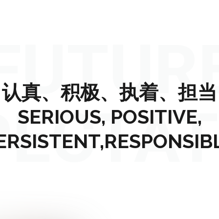
FUTUR
认真、积极、执着、担当
PECTAT
SERIOUS, POSITIVE,
ERSISTENT,RESPONSIB