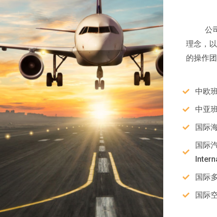
公司秉
理念，以
的操作团
中欧班列 
中亚班列 
国际海运 
国际
Intern
国际多式
国际空运 